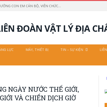
LỄ TUYÊN DƯƠNG, KHEN THƯỞNG CON EM CÁN BỘ, VIÊN CHỨC VÀ NGƯỜI LAO ĐỘNG ĐẠT THÀNH TÍCH CAO TRONG HỌC TẬP NĂM HỌC 2025 – 2026
ĂNG LỰC
MÁY, THIẾT BỊ
TIN – SỰ KIỆN
LIÊN
 NGÀY NƯỚC THẾ GIỚI,
IỚI VÀ CHIẾN DỊCH GIỜ