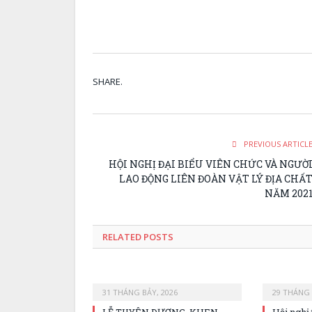
Nguồn: Liên đoàn V
SHARE.
PREVIOUS ARTICL
HỘI NGHỊ ĐẠI BIỂU VIÊN CHỨC VÀ NGƯỜ
LAO ĐỘNG LIÊN ĐOÀN VẬT LÝ ĐỊA CHẤ
NĂM 202
RELATED
POSTS
31 THÁNG BẢY, 2026
29 THÁNG 
LỄ TUYÊN DƯƠNG, KHEN
Hội nghị 