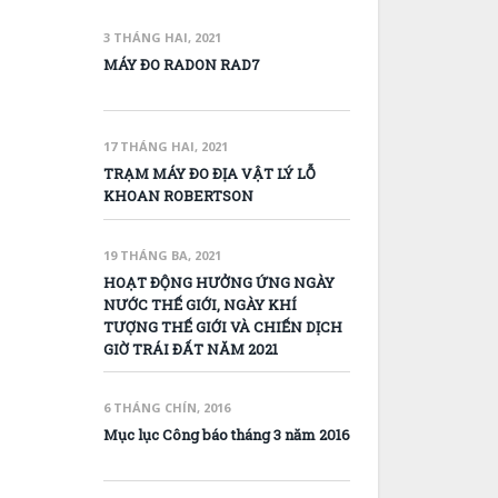
3 THÁNG HAI, 2021
MÁY ĐO RADON RAD7
17 THÁNG HAI, 2021
TRẠM MÁY ĐO ĐỊA VẬT LÝ LỖ
KHOAN ROBERTSON
19 THÁNG BA, 2021
HOẠT ĐỘNG HƯỞNG ỨNG NGÀY
NƯỚC THẾ GIỚI, NGÀY KHÍ
TƯỢNG THẾ GIỚI VÀ CHIẾN DỊCH
GIỜ TRÁI ĐẤT NĂM 2021
6 THÁNG CHÍN, 2016
Mục lục Công báo tháng 3 năm 2016