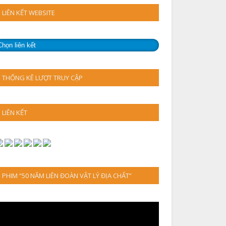
LIÊN KẾT WEBSITE
THỐNG KÊ LƯỢT TRUY CẬP
LIÊN KẾT
PHIM “50 NĂM LIÊN ĐOÀN VẬT LÝ ĐỊA CHẤT”