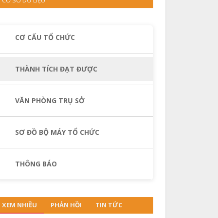
CƠ CẤU TỔ CHỨC
THÀNH TÍCH ĐẠT ĐƯỢC
VĂN PHÒNG TRỤ SỞ
SƠ ĐỒ BỘ MÁY TỔ CHỨC
THÔNG BÁO
XEM NHIỀU
PHẢN HỒI
TIN TỨC