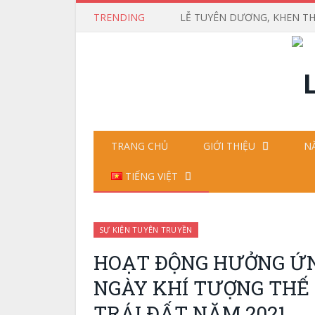
TRENDING
TRANG CHỦ
GIỚI THIỆU
N
TIẾNG VIỆT
SỰ KIỆN TUYÊN TRUYỀN
HOẠT ĐỘNG HƯỞNG ỨNG
NGÀY KHÍ TƯỢNG THẾ G
TRÁI ĐẤT NĂM 2021