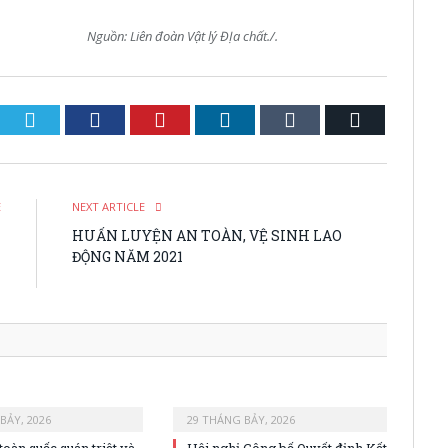
ật lý ĐỊa chất./.
Twitter
Facebook
Pinterest
LinkedIn
Tumblr
Email
E
NEXT ARTICLE
I
HUẤN LUYỆN AN TOÀN, VỆ SINH LAO
T
ĐỘNG NĂM 2021
1
BẢY, 2026
29 THÁNG BẢY, 2026
toàn quốc quán triệt và
Hội nghị Công bố Quyết định Kết