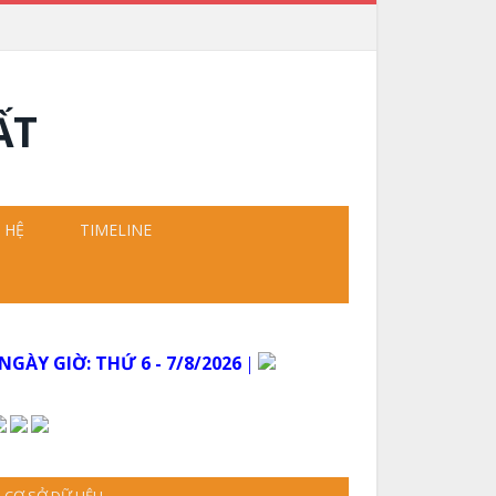
 HỆ
TIMELINE
NGÀY GIỜ:
THỨ 6 - 7/8/2026
│
CƠ SỞ DỮ LIỆU