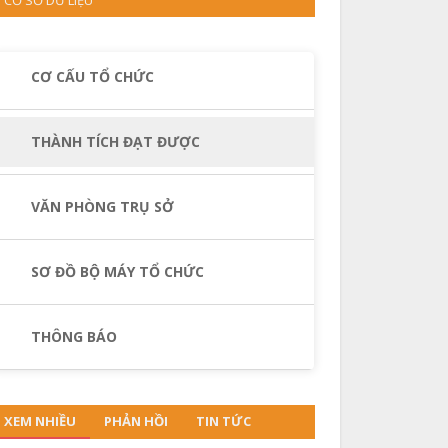
CƠ CẤU TỔ CHỨC
THÀNH TÍCH ĐẠT ĐƯỢC
VĂN PHÒNG TRỤ SỞ
SƠ ĐỒ BỘ MÁY TỔ CHỨC
THÔNG BÁO
XEM NHIỀU
PHẢN HỒI
TIN TỨC