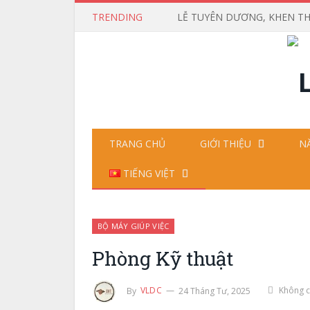
TRENDING
TRANG CHỦ
GIỚI THIỆU
N
TIẾNG VIỆT
BỘ MÁY GIÚP VIỆC
Phòng Kỹ thuật
By
VLDC
24 Tháng Tư, 2025
Không c