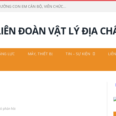
LỄ TUYÊN DƯƠNG, KHEN THƯỞNG CON EM CÁN BỘ, VIÊN CHỨC VÀ NGƯỜI LAO ĐỘNG ĐẠT THÀNH TÍCH CAO TRONG HỌC TẬP NĂM HỌC 2025 – 2026
ĂNG LỰC
MÁY, THIẾT BỊ
TIN – SỰ KIỆN
LIÊN
ó phản hồi