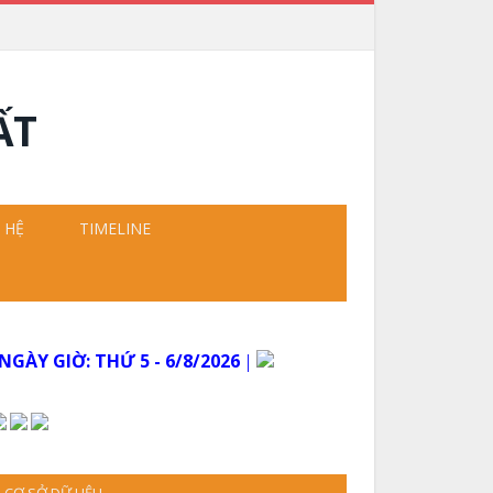
 HỆ
TIMELINE
NGÀY GIỜ:
THỨ 5 - 6/8/2026
│
CƠ SỞ DỮ LIỆU