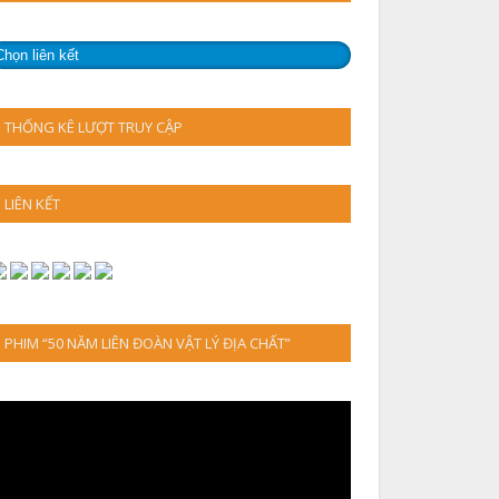
THỐNG KÊ LƯỢT TRUY CẬP
LIÊN KẾT
PHIM “50 NĂM LIÊN ĐOÀN VẬT LÝ ĐỊA CHẤT”