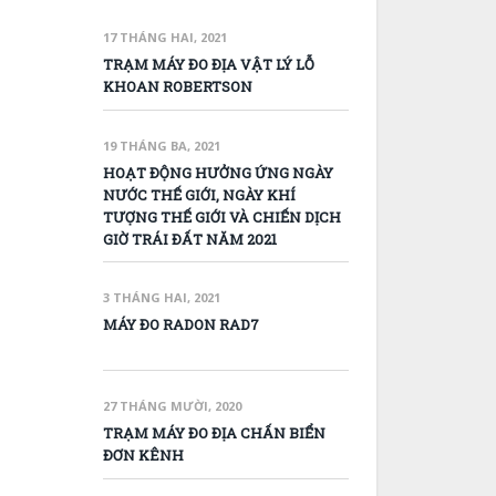
17 THÁNG HAI, 2021
TRẠM MÁY ĐO ĐỊA VẬT LÝ LỖ
KHOAN ROBERTSON
19 THÁNG BA, 2021
HOẠT ĐỘNG HƯỞNG ỨNG NGÀY
NƯỚC THẾ GIỚI, NGÀY KHÍ
TƯỢNG THẾ GIỚI VÀ CHIẾN DỊCH
GIỜ TRÁI ĐẤT NĂM 2021
3 THÁNG HAI, 2021
MÁY ĐO RADON RAD7
27 THÁNG MƯỜI, 2020
TRẠM MÁY ĐO ĐỊA CHẤN BIỂN
ĐƠN KÊNH