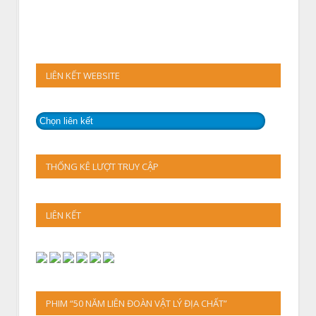
LIÊN KẾT WEBSITE
THỐNG KÊ LƯỢT TRUY CẬP
LIÊN KẾT
PHIM “50 NĂM LIÊN ĐOÀN VẬT LÝ ĐỊA CHẤT”