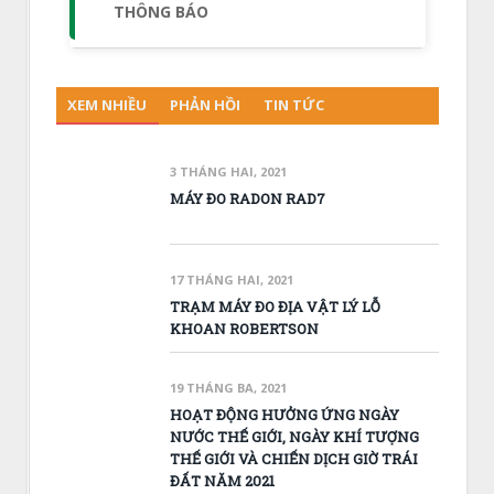
THÔNG BÁO
XEM NHIỀU
PHẢN HỒI
TIN TỨC
3 THÁNG HAI, 2021
MÁY ĐO RADON RAD7
17 THÁNG HAI, 2021
TRẠM MÁY ĐO ĐỊA VẬT LÝ LỖ
KHOAN ROBERTSON
19 THÁNG BA, 2021
HOẠT ĐỘNG HƯỞNG ỨNG NGÀY
NƯỚC THẾ GIỚI, NGÀY KHÍ TƯỢNG
THẾ GIỚI VÀ CHIẾN DỊCH GIỜ TRÁI
ĐẤT NĂM 2021