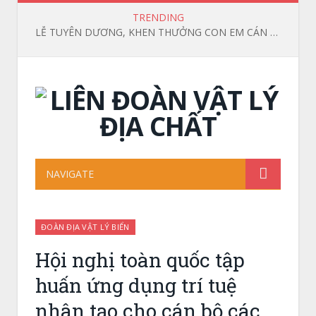
TRENDING
LỄ TUYÊN DƯƠNG, KHEN THƯỞNG CON EM CÁN BỘ, VIÊN CHỨC VÀ NGƯỜI LAO ĐỘNG ĐẠT THÀNH TÍCH CAO TRONG HỌC TẬP NĂM HỌC 2025 – 2026
NAVIGATE
ĐOÀN ĐỊA VẬT LÝ BIỂN
Hội nghị toàn quốc tập
huấn ứng dụng trí tuệ
nhân tạo cho cán bộ các