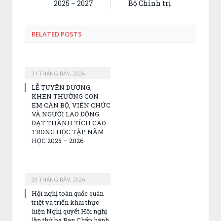
2025 – 2027
Bộ Chính trị
RELATED
POSTS
31 THÁNG BẢY, 2026
LỄ TUYÊN DƯƠNG,
KHEN THƯỞNG CON
EM CÁN BỘ, VIÊN CHỨC
VÀ NGƯỜI LAO ĐỘNG
ĐẠT THÀNH TÍCH CAO
TRONG HỌC TẬP NĂM
HỌC 2025 – 2026
29 THÁNG BẢY, 2026
Hội nghị toàn quốc quán
triệt và triển khai thực
hiện Nghị quyết Hội nghị
lần thứ ba Ban Chấp hành