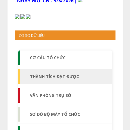
NGÀY GIỜ:
CN - 9/8/2026
│
CƠ SỞ DỮ LIỆU
CƠ CẤU TỔ CHỨC
THÀNH TÍCH ĐẠT ĐƯỢC
VĂN PHÒNG TRỤ SỞ
SƠ ĐỒ BỘ MÁY TỔ CHỨC